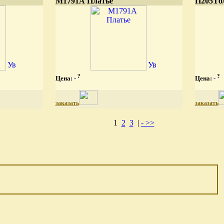
М1791А Платье
П205Тб/
?
?
Цена:
-
Цена:
-
заказать
заказать
1
2
3
|
- >>