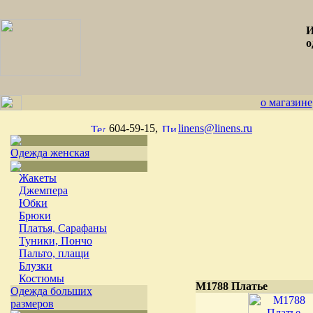
И
о
о магазине
604-59-15,
linens@linens.ru
Одежда женская
Жакеты
Джемпера
Юбки
Брюки
Платья, Сарафаны
Туники, Пончо
Пальто, плащи
Блузки
Костюмы
М1788 Платье
Одежда больших
размеров