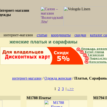
нтернет-магазин
дежды
интернет-магазин
статьи
координаты
скидки
каталог с
женские платья и сарафаны
интернет-магазин
/
Одежда женская
/
Платья, Сарафан
1
2
3
|
- >>
М1788 Платье
М1794 