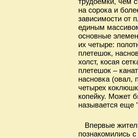
трудоемки, чем 
на сорока и боле
зависимости от 
единым массивом
основные элемен
их четыре: полот
плетешок, насно
холст, косая сет
плетешок – канат
насновка (овал, 
четырех коклюшк
копейку. Может б
называется еще 
Впервые жители 
познакомились с