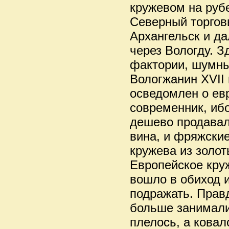
кружевом на рубе
Северный торгов
Архангельск и д
через Вологду. 
фактории, шумны
Вологжанин XVII 
осведомлен о ев
современник, ибо
дешево продавал
вина, и фряжские
кружева из золот
Европейское кру
вошло в обиход и
подражать. Правд
больше занимали
плелось, а кова