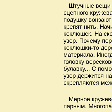
Штучные вещи в
сцепного кружев
подушку вонзают
крепят нить. На
коклюшек. На ск
узор. Почему пер
коклюшки-то дер
материала. Иногд
головку вереско
булавку... С по
узор держится на
скрепляются меж
Мерное кружево
парным. Многопа