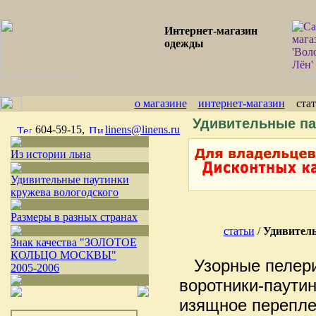
Интернет-магазин
одежды
о магазине
интернет-магазин
ста
Удивительные па
604-59-15,
linens@linens.ru
Из истории льна
Удивительные паутинки
кружева вологодского
Размеры в разных странах
статьи
/
Удивитель
Знак качества "ЗОЛОТОЕ
КОЛЬЦО МОСКВЫ"
Узорные пелер
2005-2006
воротники-паутин
изящное перепле