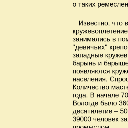
о таких ремесле
Известно, что в 
кружевоплетение
занимались в по
"девичьих" креп
западные кружева
барынь и барыше
появляются круж
населения. Спро
Количество маст
года. В начале 7
Вологде было 36
десятилетие – 500
39000 человек з
промыслом.