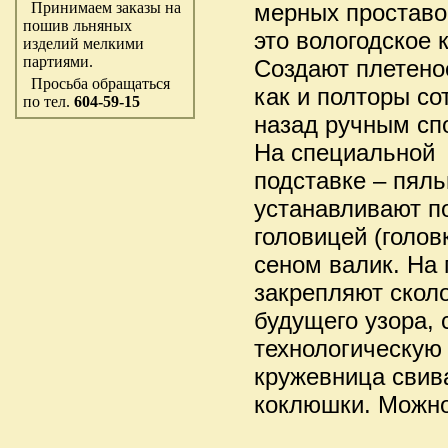
Принимаем заказы на
мерных проставо
пошив льняных
это вологодское 
изделий мелкими
партиями.
Создают плетено
Просьба обращаться
как и полторы со
по тел.
604-59-15
назад ручным сп
На специальной
подставке – пял
устанавливают п
головицей (голов
сеном валик. На
закрепляют сколо
будущего узора,
технологическую 
кружевница свив
коклюшки. Можно