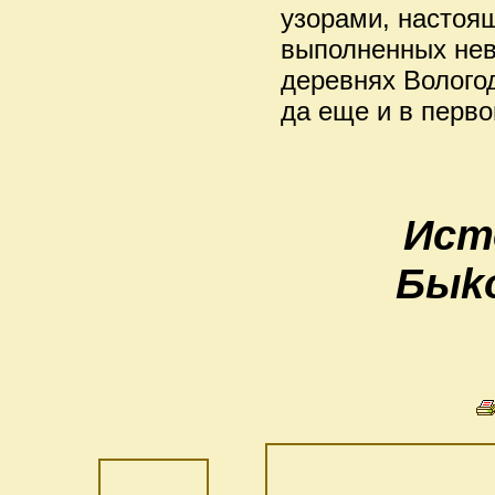
узорами, настоя
выполненных не
деревнях Волого
да еще и в перво
Ист
Быkо